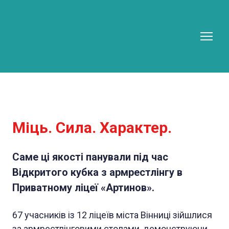
Міць. Сила. Характер.
Саме ці якості панували під час
Відкритого кубка з армрестлінгу в
Приватному ліцеї «Артинов».
67 учасників із 12 ліцеїв міста Вінниці зійшлися
за армрестлінговими столами, демонструючи